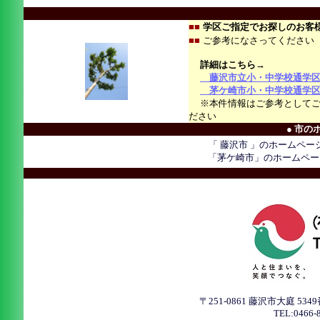
■■
学区ご指定でお探しのお客
■■
ご参考になさってくださ
詳細はこちら→
藤沢市立小・中学校通学
茅ケ崎市小・中学校通学区
※本件情報はご参考としてご
ださい
● 市の
「 藤沢市 」のホームペー
「茅ケ崎市」のホームペ
〒251-0861 藤沢市大庭 
TEL:0466-8