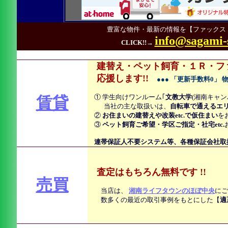
豊富な物件・最新の情報を【ファックス・
info@sagami-s
CLICK!!→
建替え・ペット飼育・１Ｒ・フ
応援します!!
●●● 「更新手数料0」 
① 学生向けワンルーム｢
文教大学
(湘南キャン
賃貸
当社の主な取扱いは、
自転車で通えるエ
②
お住まいの建替えや改装etc.で仮住まい
を
③
ペット飼育ご希望・学区ご指定・社宅etc.
連帯保証人不要システム等、各種保証会社
査定はもちろん無料です !!
売買
当店は、
湘南ライフタウンのほぼ中央
にご
数多くの最近の取引事例をもとにした【
適