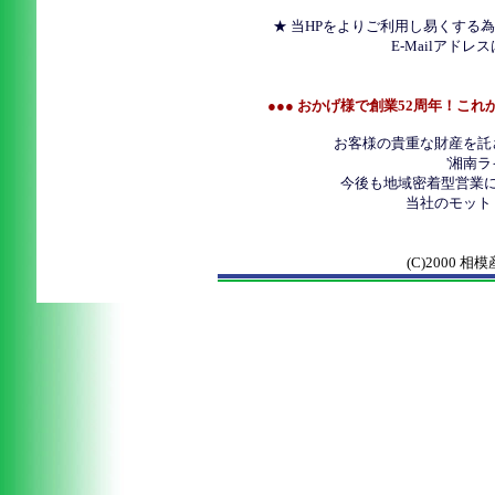
★ 当HPをよりご利用し易くする
E-Mailアド
●●●
おかげ様で創業52周年！これ
お客様の貴重な財産を託
'湘南
今後も地域密着型営業
当社のモット
(C)2000 相模産